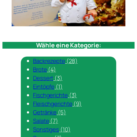
Wähle eine Kategorie:
Backrezepte
(28)
Brote
(4)
Dessert
(3)
Eintöpfe
(1)
Fischgerichte
(3)
Fleischgerichte
(9)
Getränke
(5)
Salate
(7)
Sonstiges
(10)