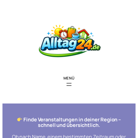
Zum
Inhalt
springen
Finde Veranstaltungen in deiner Region –
schnell und übersichtlich.
Ob nach Name, einem bestimmten Zeitraum oder