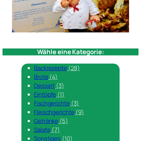
Wähle eine Kategorie:
Backrezepte
(28)
Brote
(4)
Dessert
(3)
Eintöpfe
(1)
Fischgerichte
(3)
Fleischgerichte
(9)
Getränke
(5)
Salate
(7)
Sonstiges
(10)