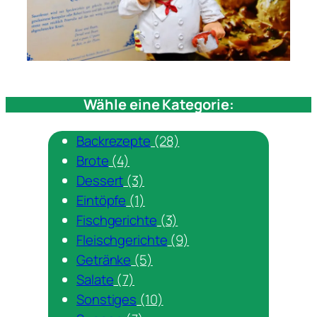
Wähle eine Kategorie:
Backrezepte
(28)
Brote
(4)
Dessert
(3)
Eintöpfe
(1)
Fischgerichte
(3)
Fleischgerichte
(9)
Getränke
(5)
Salate
(7)
Sonstiges
(10)