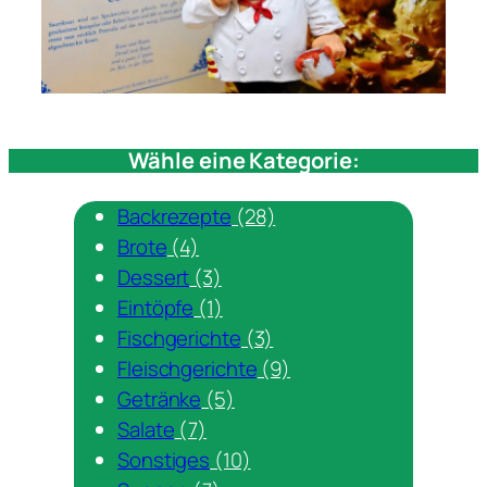
Wähle eine Kategorie:
Backrezepte
(28)
Brote
(4)
Dessert
(3)
Eintöpfe
(1)
Fischgerichte
(3)
Fleischgerichte
(9)
Getränke
(5)
Salate
(7)
Sonstiges
(10)