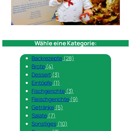
Wähle eine Kategorie:
Backrezepte
(28)
Brote
(4)
Dessert
(3)
Eintöpfe
(1)
Fischgerichte
(3)
Fleischgerichte
(9)
Getränke
(5)
Salate
(7)
Sonstiges
(10)