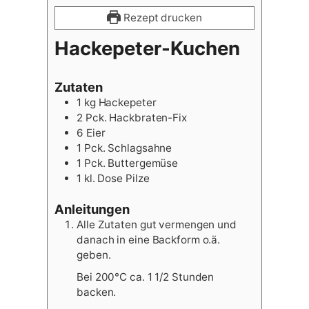
Rezept drucken
Hackepeter-Kuchen
Zutaten
1
kg
Hackepeter
2
Pck.
Hackbraten-Fix
6
Eier
1
Pck.
Schlagsahne
1
Pck.
Buttergemüse
1
kl.
Dose Pilze
Anleitungen
Alle Zutaten gut vermengen und
danach in eine Backform o.ä.
geben.
Bei 200°C ca. 1 1/2 Stunden
backen.